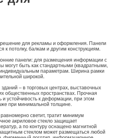
е решение для рекламы и оформления.
Панели
я к потолку, балкам и другим конструкциям.
оронние панели: для размещения информации с
ы могут быть как стандартными (квадратными,
 индивидуальным параметрам. Ширина рамки
зительной широкой.
 зданий – в торговых центрах, выставочных
угих общественных пространствах. Прочная
 и устойчивость к деформации, при этом
даже при минимальной толщине.
равномерно светит, тратит минимум
очное акриловое стекло защищает
ратур, а по контуру оснащено магнитной
 защитным стеклом может размещаться любой
р, фирменный логотип, информационное