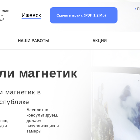
П
онтаж
Ижевск
Скачать прайс (PDF 1.2 Mb)
 в
кой
НАШИ РАБОТЫ
АКЦИИ
ли магнетик
и магнетик в
спублике
Бесплатно
консультируем,
ния,
делаем
идки
визуализацию и
замеры