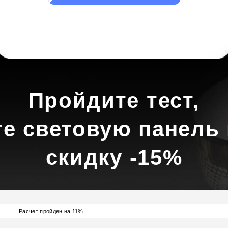
Пройдите тест,
те световую панель 
скидку -15%
11
Расчет пройден на
%