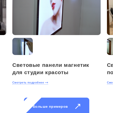
Световые панели магнетик
С
для студии красоты
п
Смотреть подробнее
Смо
Больше примеров