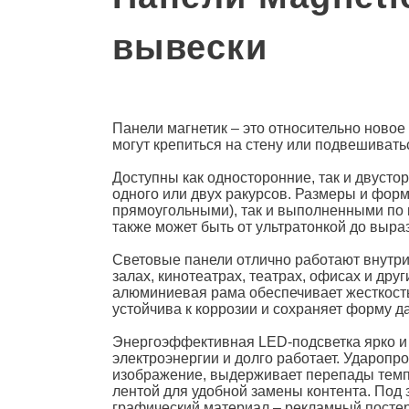
вывески
Панели магнетик
– это относительно ново
могут крепиться на стену или подвешиватьс
Доступны как односторонние, так и двуст
одного или двух ракурсов. Размеры и форм
прямоугольными), так и выполненными по
также может быть от ультратонкой до выра
Световые панели
отлично работают внутри
залах, кинотеатрах, театрах, офисах и др
алюминиевая рама обеспечивает жесткость
устойчива к коррозии и сохраняет форму 
Энергоэффективная LED-подсветка ярко и 
электроэнергии и долго работает. Ударопр
изображение, выдерживает перепады темпе
лентой для удобной замены контента. Под
графический материал – рекламный посте