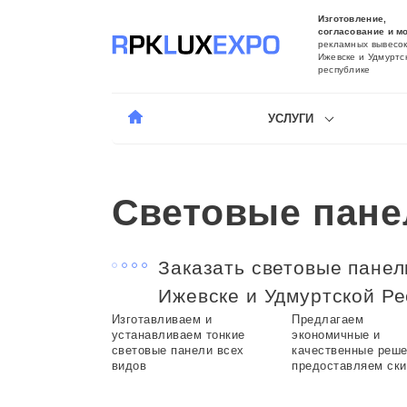
Изготовление,
согласование и м
рекламных вывесок
Ижевске и Удмуртс
республике
УСЛУГИ
Световые пане
Заказать световые панел
Ижевске и Удмуртской Ре
Изготавливаем и
Предлагаем
устанавливаем тонкие
экономичные и
световые панели всех
качественные реше
видов
предоставляем ск