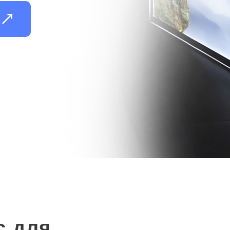
и
c для