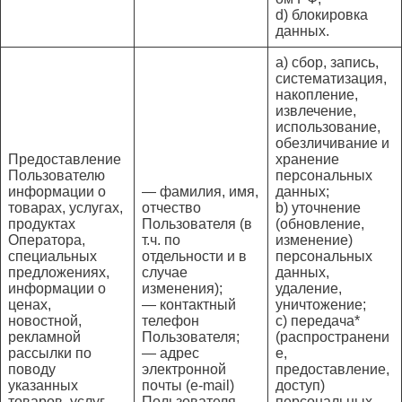
d) блокировка
данных.
a) сбор, запись,
систематизация,
накопление,
извлечение,
использование,
обезличивание и
Предоставление
хранение
Пользователю
персональных
информации о
— фамилия, имя,
данных;
товарах, услугах,
отчество
b) уточнение
продуктах
Пользователя (в
(обновление,
Оператора,
т.ч. по
изменение)
специальных
отдельности и в
персональных
предложениях,
случае
данных,
информации о
изменения);
удаление,
ценах,
— контактный
уничтожение;
новостной,
телефон
c) передача*
рекламной
Пользователя;
(распространени
рассылки по
— адрес
е,
поводу
электронной
предоставление,
указанных
почты (e-mail)
доступ)
товаров, услуг,
Пользователя.
персональных