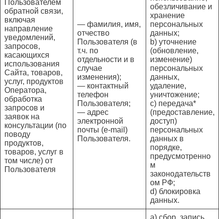
Пользователем
обезличивание и
обратной связи,
хранение
включая
— фамилия, имя,
персональных
направление
отчество
данных;
уведомлений,
Пользователя (в
b) уточнение
запросов,
т.ч. по
(обновление,
касающихся
отдельности и в
изменение)
использования
случае
персональных
Сайта, товаров,
изменения);
данных,
услуг, продуктов
— контактный
удаление,
Оператора,
телефон
уничтожение;
обработка
Пользователя;
c) передача*
запросов и
— адрес
(предоставление,
заявок на
электронной
доступ)
консультации (по
почты (e-mail)
персональных
поводу
Пользователя.
данных в
продуктов,
порядке,
товаров, услуг в
предусмотренно
том числе) от
м
Пользователя
законодательств
ом РФ;
d) блокировка
данных.
a) сбор, запись,