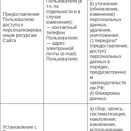
Пользователя (в
b) уточнение
т.ч. по
(обновление,
отдельности и в
Предоставление
изменение)
случае
Пользователю
персональных
изменения);
доступа к
данных,
— контактный
персонализирова
удаление,
телефон
нным ресурсам
уничтожение;
Пользователя;
Сайта
c) передача*
— адрес
(предоставление,
электронной
доступ)
почты (e-mail)
персональных
Пользователя;
данных в
порядке,
предусмотренно
м
законодательств
ом РФ;
d) блокировка
данных.
a) сбор, запись,
систематизация,
накопление,
извлечение,
Установление с
использование,