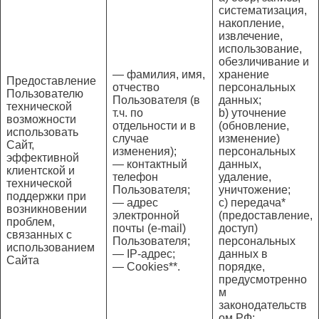
систематизация,
накопление,
извлечение,
использование,
обезличивание и
— фамилия, имя,
хранение
Предоставление
отчество
персональных
Пользователю
Пользователя (в
данных;
технической
т.ч. по
b) уточнение
возможности
отдельности и в
(обновление,
использовать
случае
изменение)
Сайт,
изменения);
персональных
эффективной
— контактный
данных,
клиентской и
телефон
удаление,
технической
Пользователя;
уничтожение;
поддержки при
— адрес
c) передача*
возникновении
электронной
(предоставление,
проблем,
почты (e-mail)
доступ)
связанных с
Пользователя;
персональных
использованием
— IP-адрес;
данных в
Сайта
— Cookies**.
порядке,
предусмотренно
м
законодательств
ом РФ;