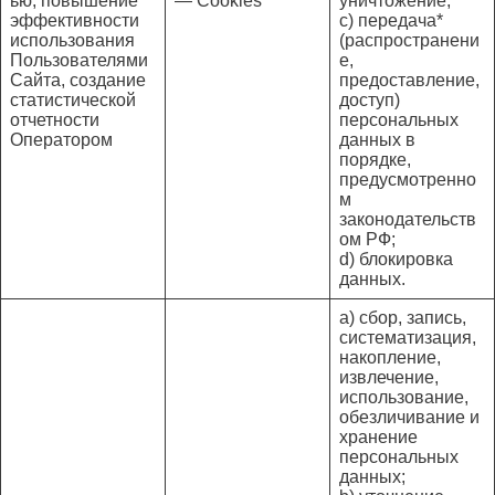
ью, повышение
— Cookies**
уничтожение;
эффективности
c) передача*
использования
(распространени
Пользователями
е,
Сайта, создание
предоставление,
статистической
доступ)
отчетности
персональных
Оператором
данных в
порядке,
предусмотренно
м
законодательств
ом РФ;
d) блокировка
данных.
a) сбор, запись,
систематизация,
накопление,
извлечение,
использование,
обезличивание и
хранение
персональных
данных;