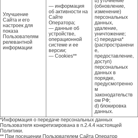
b) уточнение
— информация
(обновление,
об активности на
изменение)
Улучшение
Сайте
персональных
Сайта и его
Оператора;
данных,
настроек для
— данные об
удаление,
показа
устройстве,
уничтожение;
Пользователям
операционной
c) передача*
релевантной
системе и ее
(распространени
информации
версии;
е,
— Cookies**
предоставление,
доступ)
персональных
данных в
порядке,
предусмотренно
м
законодательств
ом РФ;
d) блокировка
данных.
*Информация о передаче персональных данных
Пользователя конкретизирована в п.2.4.4 настоящей
Политики.
** При посещении Пользователем Сайта Оператор