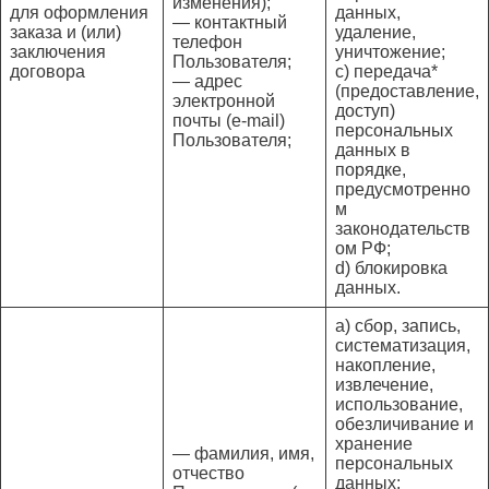
изменения);
для оформления
данных,
— контактный
заказа и (или)
удаление,
телефон
заключения
уничтожение;
Пользователя;
договора
c) передача*
— адрес
(предоставление,
электронной
доступ)
почты (e-mail)
персональных
Пользователя;
данных в
порядке,
предусмотренно
м
законодательств
ом РФ;
d) блокировка
данных.
a) сбор, запись,
систематизация,
накопление,
извлечение,
использование,
обезличивание и
хранение
— фамилия, имя,
персональных
отчество
данных;