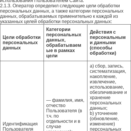
использования Пользователем Сайта.
2.1.3. Оператор определил следующие цели обработки
персональных данных, а также категории персональных
данных, обрабатываемых применительно к каждой из
указанных целей обработки персональных данных:
Категории
Действия с
персональных
Цели обработки
персональным
данных,
персональных
и данными
обрабатываем
данных
(способы
ые в рамках
обработки)
цели
a) сбор, запись,
систематизация,
накопление,
извлечение,
использование,
обезличивание и
хранение
— фамилия, имя,
персональных
отчество
данных;
Пользователя (в
b) уточнение
т.ч. по
(обновление,
отдельности и в
Идентификация
изменение)
случае
Пользователя
персональных