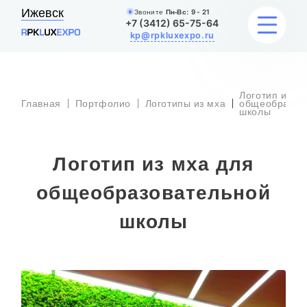
Ижевск
Звоните
Пн-Вс:
9 - 21
+7 (3412) 65-75-64
kp@rpkluxexpo.ru
Логотип из м
УСЛУГИ
Главная
Портфолио
Логотипы из мха
общеобразов
школы
НАШИ РАБОТЫ
Логотип из мха для
АКЦИИ
общеобразовательной
БЛОГ
школы
О КОМПАНИИ