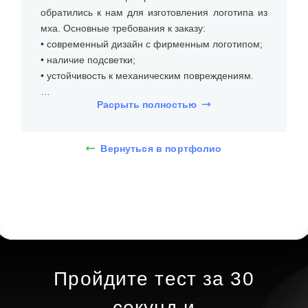
обратились к нам для изготовления логотипа из
мха. Основные требования к заказу:
• современный дизайн с фирменным логотипом;
• наличие подсветки;
• устойчивость к механическим повреждениям.
Расрыть полностью
Для заказа был изготовлен логотип из мха
высотой 50 см. Фитостена из стабилизированного
мха с логотипом и вывеской с задней подсветкой
Вернуться в портфолио
представляет собой современное и экологичное
решение для оформления интерьера. Она
выполнена из стабилизированного мха, который
сохраняет свою естественную текстуру и цвет на
протяжении длительного времени. Логотип и
вывеска подсвечиваются сзади, что создает
эффектный визуальный акцент и подчеркивает
фирменный стиль учреждения.
Пройдите тест за 30
Для изготовления логотипа из мха использовали
секунд и