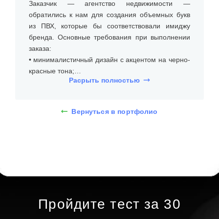
Заказчик — агентство недвижимости —
обратились к нам для создания объемных букв
из ПВХ, которые бы соответствовали имиджу
бренда. Основные требования при выполнении
заказа:
• минималистичный дизайн с акцентом на черно-
красные тона;
Расрыть полностью
• долгий срок эксплуатации;
• срочный заказ.
Вернуться в портфолио
На встрече с клиентом уточнили размеры места
установки (на стене), бюджет и требования к типу
и дизайну объемных букв из ПВХ. Дизайнеры
предложили несколько вариантов, и клиент
выбрал объемные буквы из ПВХ без подсветки
высотой 10 см. При помощи 3D-макета
определились с дизайном: шрифт букв без
засечек, название агентства без подсветки
Пройдите тест за 30
черного цвета, логотип красного цвета.