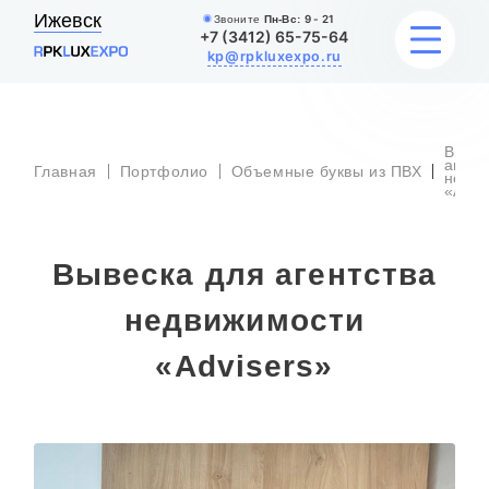
Ижевск
Звоните
Пн-Вс:
9 - 21
+7 (3412) 65-75-64
kp@rpkluxexpo.ru
Вывес
УСЛУГИ
агент
Главная
Портфолио
Объемные буквы из ПВХ
недв
«Advi
НАШИ РАБОТЫ
Вывеска для агентства
АКЦИИ
недвижимости
БЛОГ
«Advisers»
О КОМПАНИИ