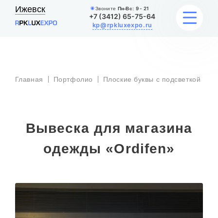
Ижевск
Звоните
Пн-Вс:
9 - 21
+7 (3412) 65-75-64
kp@rpkluxexpo.ru
В
УСЛУГИ
д
Главная
Портфолио
Плоские буквы с подсветкой
м
о
«O
НАШИ РАБОТЫ
АКЦИИ
Вывеска для магазина
БЛОГ
одежды «Ordifen»
О КОМПАНИИ