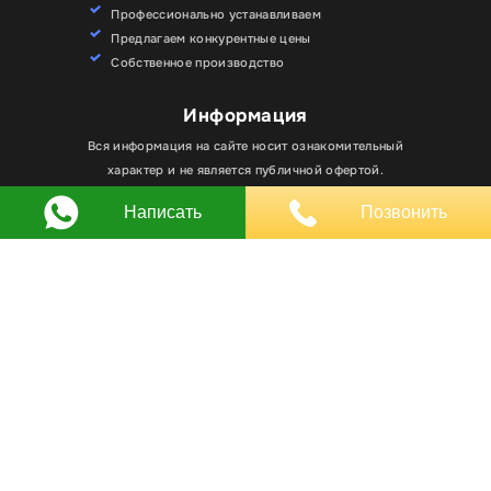
Профессионально устанавливаем
Предлагаем конкурентные цены
Собственное производство
Информация
Вся информация на сайте носит ознакомительный
Для улучшения работы сайта мы используем
Хорошо
характер и не является публичной офертой.
файлы cookie. Вы всегда можете отключить файлы
cookie в настройках браузера.
Написать
Позвонить
Любое использование материалов, элементов
дизайна и оформления, в том числе копирование
происходит только с письменного разрешения
владельца сайта.
Оставляя заявку вы соглашаетесь на
обработку
персональных данных
© RPKLUXEXPO 2025.
Для госзаказчиков “RPKLUXEXPO”