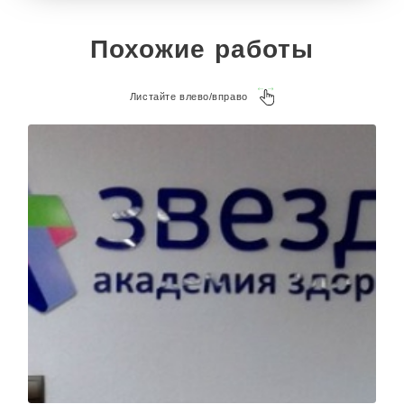
обслуживанию и очистке плоских букв с лицевой
подсветкой. На монтаж ушло 4 часа.
Похожие работы
Плоские буквы с подсветкой изготовлены за 9
дней и установлены за 4,5 часа. Работает 3
Листайте влево/вправо
месяца исправно. Плоские буквы с подсветкой
без повреждений.
В отзыве заказчик отметил быстрый расчет
стоимости, актуальные кейсы и гарантию на
вывеску — 3 года.
Отправьте ваш проект плоских букв с подсветкой
или задайте любой вопрос на почту
kp@rpkluxexpo.ru.