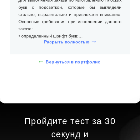
для выполнения заказа по изготовлению плоских
букв с подсветкой, которые бы выглядели
стильно, выразительно и привлекали внимание.
Основные требования при исполнении данного
заказа:
• определенный шрифт букв;
Расрыть полностью
• светлые тона на темном фоне;
• яркая подсветка и долгий срок эксплуатации.
Вернуться в портфолио
На встрече с клиентом уточнили размеры места
установки (стена над входом в магазин), бюджет,
требования к типу и дизайну плоских букв с
подсветкой. Дизайнеры предложили несколько
вариантов, и клиент выбрал плоские буквы с
подсветкой высотой от 25 до 37 см. При помощи
3D-макета определились с уникальным шрифтом
без засечек, буквы оклеенные пленкой.
Пройдите тест за 30
Определившись с внешним видом плоских букв с
секунд и
подсветкой, подобрали материалы: изделия