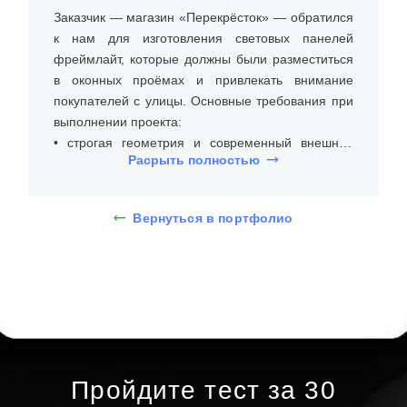
Заказчик — магазин «Перекрёсток» — обратился
к нам для изготовления световых панелей
фреймлайт, которые должны были разместиться
в оконных проёмах и привлекать внимание
покупателей с улицы. Основные требования при
выполнении проекта:
• строгая геометрия и современный внешний
Расрыть полностью
вид;
• яркая и равномерная подсветка;
• надёжность крепления и удобство
Вернуться в портфолио
эксплуатации.
После согласования технического задания был
выбран вариант двух прямоугольных панелей
классического размера 700 × 1000 мм.
Конструкция выполнена в металлической рамке с
лицевой поверхностью из светорассеивающего
акрила. Подсветка реализована с помощью
Пройдите тест за 30
встроенной светодиодной ленты 12 В,