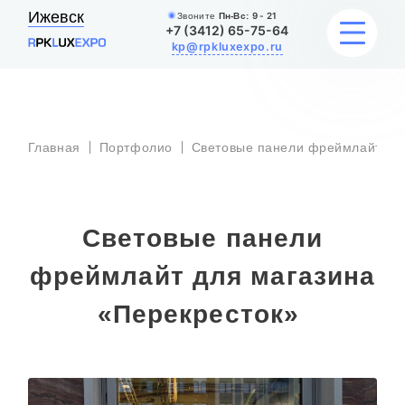
Ижевск
Звоните
Пн-Вс:
9 - 21
+7 (3412) 65-75-64
kp@rpkluxexpo.ru
УСЛУГИ
Главная
Портфолио
Световые панели фреймлайт
НАШИ РАБОТЫ
АКЦИИ
Световые панели
БЛОГ
фреймлайт для магазина
«Перекресток»
О КОМПАНИИ