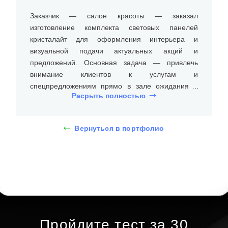
Заказчик — салон красоты — заказал
изготовление комплекта световых панелей
кристалайт для оформления интерьера и
визуальной подачи актуальных акций и
предложений. Основная задача — привлечь
внимание клиентов к услугам и
спецпредложениям прямо в зале ожидания и
Расрыть полностью
зоне ресепшн.
Ключевые пожелания:
• равномерная, яркая подсветка по периметру
Вернуться в портфолио
панели;
• элегантный, минималистичный дизайн без
лишних деталей;
• быстрая и удобная замена изображений;
• надёжная работа при ежедневной
эксплуатации.
После согласования дизайна были изготовлены
Пройдите тест за 30
панели размером 80 × 120 см. Каждая из них