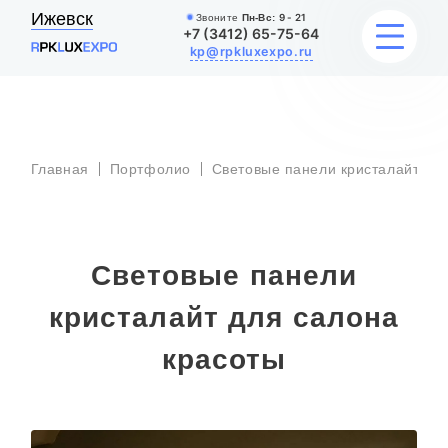
Ижевск
Звоните
Пн-Вс:
9 - 21
+7 (3412) 65-75-64
kp@rpkluxexpo.ru
С
УСЛУГИ
п
к
Главная
Портфолио
Световые панели кристалайт
д
с
к
НАШИ РАБОТЫ
АКЦИИ
Световые панели
БЛОГ
кристалайт для салона
О КОМПАНИИ
красоты