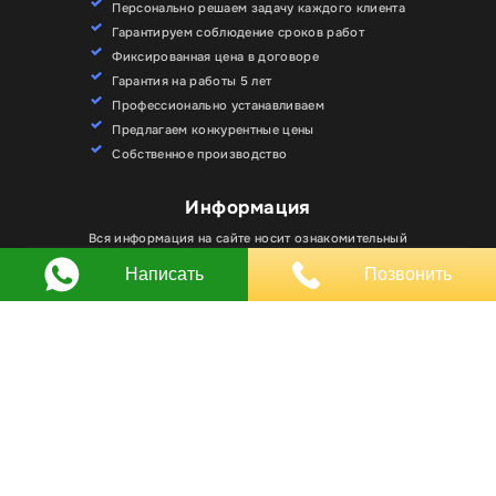
Персонально решаем задачу каждого клиента
Гарантируем соблюдение сроков работ
Фиксированная цена в договоре
Гарантия на работы 5 лет
Профессионально устанавливаем
Предлагаем конкурентные цены
Собственное производство
Для улучшения работы сайта мы используем
Информация
Хорошо
файлы cookie. Вы всегда можете отключить файлы
cookie в настройках браузера.
Вся информация на сайте носит ознакомительный
характер и не является публичной офертой.
Написать
Позвонить
Любое использование материалов, элементов
дизайна и оформления, в том числе копирование
происходит только с письменного разрешения
владельца сайта.
Оставляя заявку вы соглашаетесь на
обработку
персональных данных