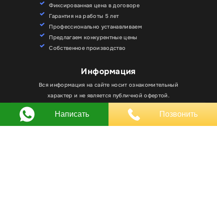
Фиксированная цена в договоре
Гарантия на работы 5 лет
Профессионально устанавливаем
Предлагаем конкурентные цены
Собственное производство
Информация
Для улучшения работы сайта мы используем
Вся информация на сайте носит ознакомительный
Хорошо
файлы cookie. Вы всегда можете отключить файлы
характер и не является публичной офертой.
cookie в настройках браузера.
Написать
Позвонить
Любое использование материалов, элементов
дизайна и оформления, в том числе копирование
происходит только с письменного разрешения
владельца сайта.
Оставляя заявку вы соглашаетесь на
обработку
персональных данных
© RPKLUXEXPO 2025.