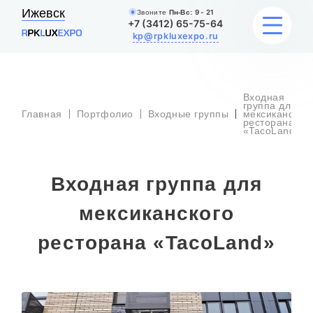
Ижевск
Звоните
Пн-Вс:
9 - 21
+7 (3412) 65-75-64
kp@rpkluxexpo.ru
Входная
УСЛУГИ
группа для
Главная
Портфолио
Входные группы
мексиканског
ресторана
«TacoLand»
НАШИ РАБОТЫ
АКЦИИ
Входная группа для
БЛОГ
мексиканского
ресторана «TacoLand»
О КОМПАНИИ