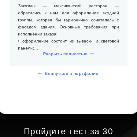
Заказчик — мексиканский ресторан —
обратились к нам для оформления входной
группы, которая бы гармонично сочеталась с
фасадом здания. Основные требования при
исполнении заказа:
• оформление состоит из вывески и световой
панели;
Расрыть полностью
• эстетический вид входной группы;
• устойчивость к погодным условиям.
Вернуться в портфолио
Вывеска над входом выполнена из
высококачественного композитного материала,
который обеспечивает долговечность и
устойчивость к внешним воздействиям. Она
имеет яркий и контрастный дизайн, что
привлекает внимание прохожих. Для подсветки
используется светодиодная технология, что
делает вывеску заметной в любое время суток.
Пройдите тест за 30
Установка выполнена на кронштейнах,