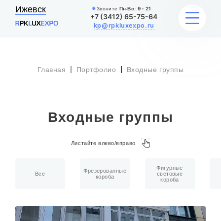
Ижевск
Звоните
Пн-Вс:
9 - 21
+7 (3412) 65-75-64
kp@rpkluxexpo.ru
Главная
Портфолио
Входные группы
УСЛУГИ
НАШИ РАБОТЫ
Входные группы
АКЦИИ
Листайте влево/вправо
БЛОГ
Фигурные
О КОМПАНИИ
Фрезерованные
Все
световые
короба
короба