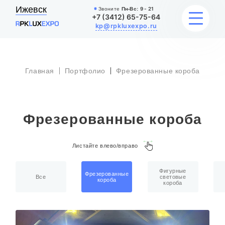
Ижевск
Звоните
Пн-Вс:
9 - 21
+7 (3412) 65-75-64
kp@rpkluxexpo.ru
Главная
Портфолио
Фрезерованные короба
УСЛУГИ
НАШИ РАБОТЫ
Фрезерованные короба
АКЦИИ
Листайте влево/вправо
БЛОГ
Фигурные
О КОМПАНИИ
Фрезерованные
Все
световые
короба
короба