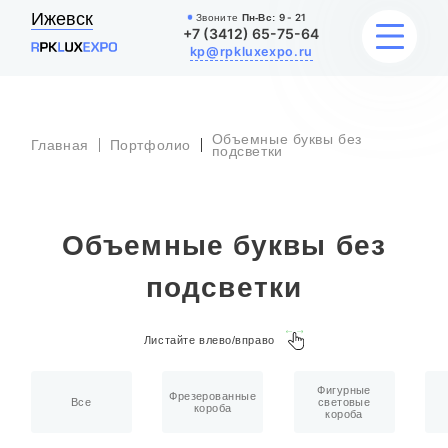
Ижевск
Звоните
Пн-Вс:
9 - 21
+7 (3412) 65-75-64
kp@rpkluxexpo.ru
Объемные буквы без
Главная
Портфолио
УСЛУГИ
подсветки
НАШИ РАБОТЫ
Объемные буквы без
АКЦИИ
подсветки
БЛОГ
Листайте влево/вправо
О КОМПАНИИ
Фигурные
Фрезерованные
Все
световые
короба
короба